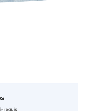
es
é-requis